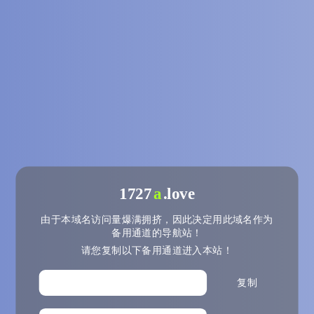
1727
a
.love
b
由于本域名访问量爆满拥挤，因此决定用此域名作为
备用通道的导航站！
c
请您复制以下备用通道进入本站！
d
e
复制
f