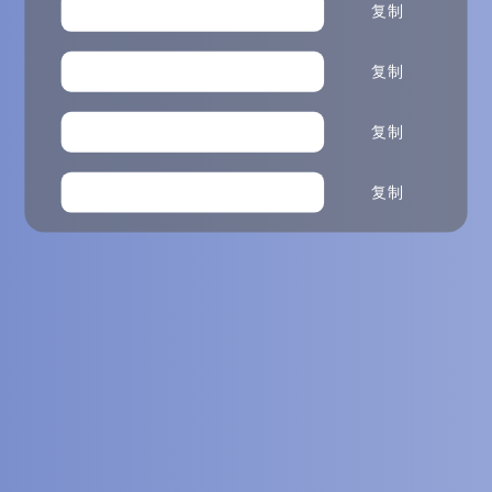
复制
g
h
复制
i
j
复制
k
l
复制
m
n
o
p
q
r
s
t